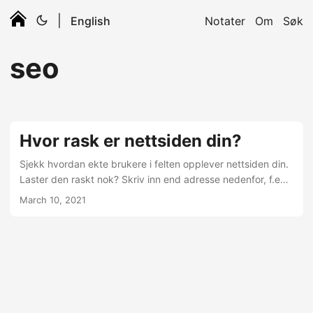
|
English
Notater
Om
Søk
seo
Hvor rask er nettsiden din?
Sjekk hvordan ekte brukere i felten opplever nettsiden din.
Laster den raskt nok? Skriv inn end adresse nedenfor, f.eks.
https://www.vg.no, og trykk enter. #origin{ width:100%;
March 10, 2021
width: 100%; padding: 12px 20px; margin: 8px 0; box-
sizing: border-box; border: 3px solid #eee; -webkit-
transition: 0.5s; transition: 0.5s; outline: none; }
#origin:focus { border: 3px solid #555; } Min bakgrunn er
for en stor del mobil web utvikling. Der har raske og
responsive nettsider vært nøkkelen til suksess helt siden
starten....