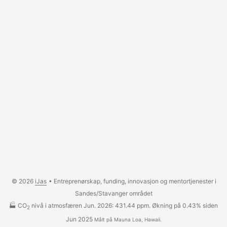
© 2026
iJas
• Entreprenørskap, funding, innovasjon og mentortjenester i
Sandes/Stavanger området
🏭 CO
nivå i atmosfæren Jun. 2026: 431.44 ppm. Økning på 0.43% siden
2
Jun 2025
Målt på Mauna Loa, Hawaii.