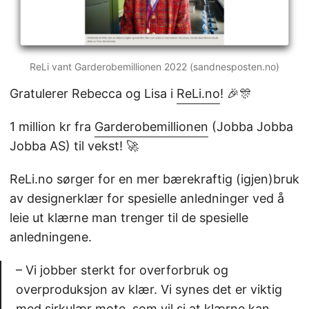
ReLi vant Garderobemillionen 2022 (sandnesposten.no)
Gratulerer Rebecca og Lisa i
ReLi.no
! 🎉🎊
1 million kr fra
Garderobemillionen
(Jobba Jobba
Jobba AS) til vekst! 🚀
ReLi.no sørger for en mer bærekraftig (igjen)bruk
av designerklær for spesielle anledninger ved å
leie ut klærne man trenger til de spesielle
anledningene.
– Vi jobber sterkt for overforbruk og
overproduksjon av klær. Vi synes det er viktig
med sirkulær mote, som vil si at klærne kan