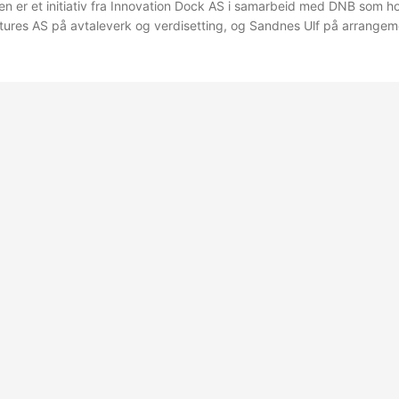
en er et initiativ fra Innovation Dock AS i samarbeid med DNB som h
ures AS på avtaleverk og verdisetting, og Sandnes Ulf på arrangem
 startups får pitche og 13 investorer avgjør hvem som får 1mill inve
Eventet skjer på Næringslivsdagen 2022 i Sandnes Det er en ære og 
 Et enkelt og greit oppsett der Super Duper Ventures har gjort alt f
p for oss investorer....