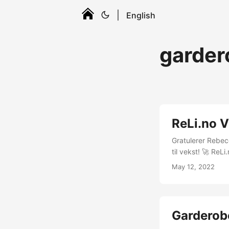
|
English
garder
ReLi.no 
Gratulerer Rebec
til vekst! 🚀 ReL
ved å leie ut klærne man tr
May 12, 2022
overproduksjon a
igjen, forteller [Sjø
Garderob