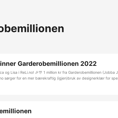
obemillionen
Vinner Garderobemillionen 2022
ca og Lisa i ReLi.no! 🎉🎊 1 million kr fra Garderobemillionen (Jobb
i.no sørger for en mer bærekraftig (igjen)bruk av designerklær for spe
enger til de spesielle anledningene. – Vi jobber sterkt for overforbruk og
v klær. Vi synes det er viktig med sirkulær mote, som vil si at klær
lie]....
emillionen