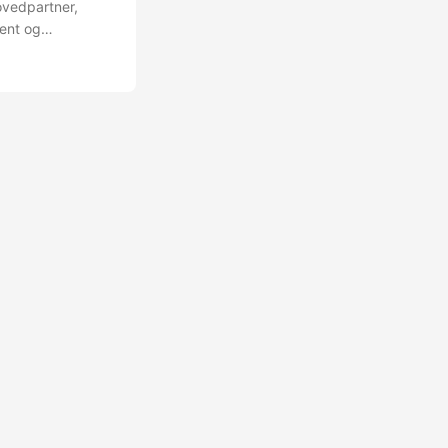
ovedpartner,
ent og
stert gjennom ett
glede å gå være
orarbeidet og det