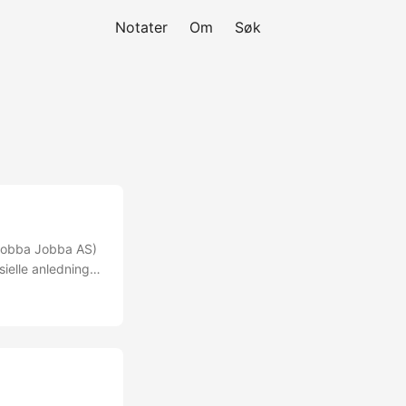
Notater
Om
Søk
a Jobba Jobba AS)
sielle anledninger
ne kan brukes om