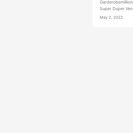
Garderobemillion
Super Duper Vent
gjennomføring. 10
May 2, 2022
felles selskap. 
med som investor.
bare er å møte op