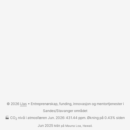
© 2026
iJas
• Entreprenørskap, funding, innovasjon og mentortjenester i
Sandes/Stavanger området
🏭 CO
nivå i atmosfæren Jun. 2026: 431.44 ppm. Økning på 0.43% siden
2
Jun 2025
Målt på Mauna Loa, Hawaii.