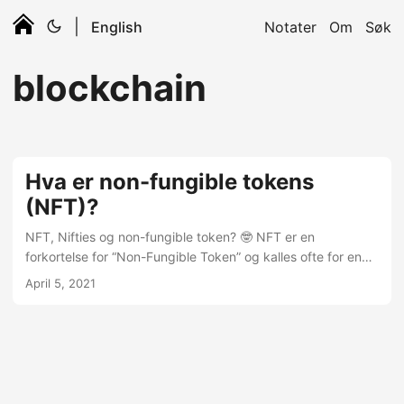
|
English
Notater
Om
Søk
blockchain
Hva er non-fungible tokens
(NFT)?
NFT, Nifties og non-fungible token? 🤓 NFT er en
forkortelse for “Non-Fungible Token” og kalles ofte for en
“Niftie”. På norsk kan man oversette det til “et bevis (token)
April 5, 2021
på at noe (digitalt objekt) er unikt og og ikke kan erstattes
(med en annen kopi av det digitale objektet)”. Digitale
objekter, eller åndsverk, som fritt kan verifiseres, autentisert
av en blokkjede Selve objektet som NFTen representerer er
ofte et bilde, video, animasjon, lyd, musikk eller andre
digitale kreasjoner....