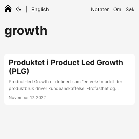
|
English
Notater
Om
Søk
growth
Produktet i Product Led Growth
(PLG)
Product-led Growth er definert som “en vekstmodell der
produktbruk driver kundeanskaffelse, -trofasthet og
ekspansjon”. How PLG can grow your product, and not only
November 17, 2022
SaaS metrics? PLG har blitt superpopulært i SaaS-bransjen
som en måte å akselerere veksten på mange av de
viktigste SaaS-KPIene som MRR, CAC, churn, CLV, NRR,
OMG, WTF og så videre… Når det snakkes om av
eksperter, er det ofte kategorisert som en markedsførings-
eller salgsstrategi....