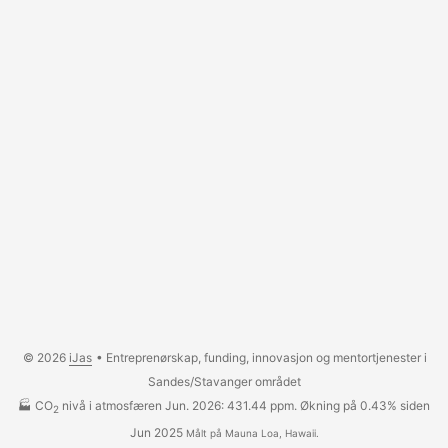
© 2026
iJas
• Entreprenørskap, funding, innovasjon og mentortjenester i
Sandes/Stavanger området
🏭 CO
nivå i atmosfæren Jun. 2026: 431.44 ppm. Økning på 0.43% siden
2
Jun 2025
Målt på Mauna Loa, Hawaii.