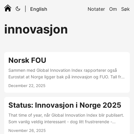
|
English
Notater
Om
Søk
innovasjon
Norsk FOU
Sammen med Global Innovation Index rapporterer også
Eurostat at Norge ligger bak på innovasjon og FUO. Tall fra
SSB peker i omtaler en “Rekordstor nedgang i FoU-
December 22, 2025
investeringer”. Eurostat rapporterer at Norge ikke innoverer
nok. Dn.no peker på at få stiftelser i Norge prioriterer
FOU/innovasjon. Kun 12% av norske veldedige stiftelsers
Status: Innovasjon i Norge 2025
utdelinger går til forskning, mot fem ganger mer til kultur og
That time of year, når Global Innovation Index blir publisert.
idrett. Sverige og Danmbar har jo Wallenberg og Novo
Som vanlig veldig interessant - dog litt frustrerende -
Nordisk…...
lesning. Norge er på 20.plass (av 139). Til og med 1. plass
November 26, 2025